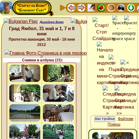
“Сайтът на Божо”
“Божовият Сайт”
Дизайнер Божо
Град Ямбол, 31 май и 1, 7 и 8
юни
Пролетна ваканция, 30 май - 18 юни
2012
Снимки в албума (15):
Файлове
Помощ