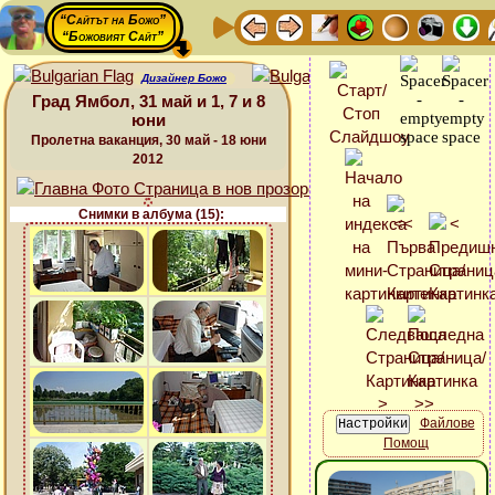
“Сайтът на Божо”
“Божовият Сайт”
Дизайнер Божо
Град Ямбол, 31 май и 1, 7 и 8
юни
Пролетна ваканция, 30 май - 18 юни
2012
Снимки в албума (15):
Файлове
Помощ