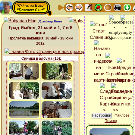
“Сайтът на Божо”
“Божовият Сайт”
Дизайнер Божо
Град Ямбол, 31 май и 1, 7 и 8
юни
Пролетна ваканция, 30 май - 18 юни
2012
Снимки в албума (15):
Файлове
Помощ