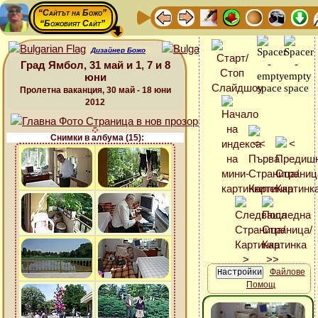
“Сайтът на Божо”
“Божовият Сайт”
Дизайнер Божо
Град Ямбол, 31 май и 1, 7 и 8
юни
Пролетна ваканция, 30 май - 18 юни
2012
Снимки в албума (15):
Файлове
Помощ