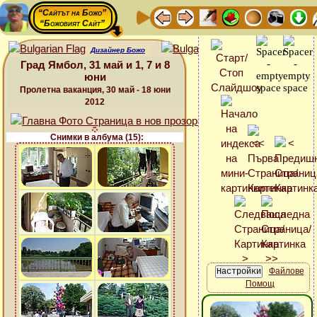
“Сайтът на Божо”
“Божовият Сайт”
Дизайнер Божо
Град Ямбол, 31 май и 1, 7 и 8
юни
Пролетна ваканция, 30 май - 18 юни
2012
Снимки в албума (15):
Файлове
Помощ