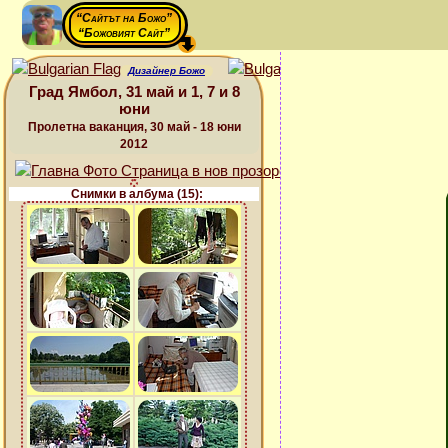
“Сайтът на Божо”
“Божовият Сайт”
Дизайнер Божо
Град Ямбол, 31 май и 1, 7 и 8
юни
Пролетна ваканция, 30 май - 18 юни
2012
Снимки в албума (15):