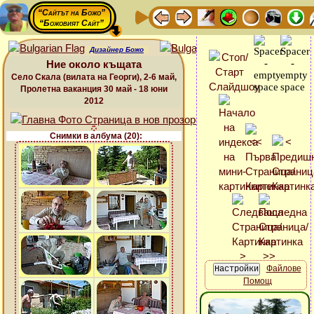
“Сайтът на Божо”
“Божовият Сайт”
Дизайнер Божо
Ние около къщата
Село Скала (вилата на Георги), 2-6 май,
Пролетна ваканция 30 май - 18 юни
2012
Снимки в албума (20):
Файлове
Помощ