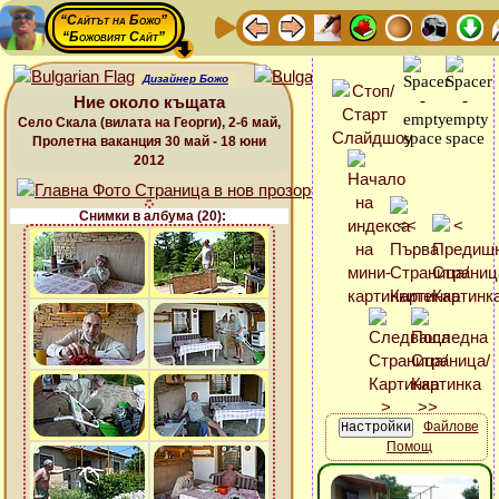
“Сайтът на Божо”
“Божовият Сайт”
Дизайнер Божо
Ние около къщата
Село Скала (вилата на Георги), 2-6 май,
Пролетна ваканция 30 май - 18 юни
2012
Снимки в албума (20):
Файлове
Помощ