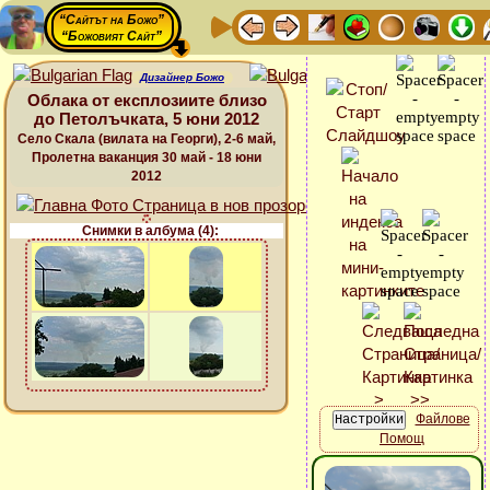
“Сайтът на Божо”
“Божовият Сайт”
Дизайнер Божо
Облака от експлозиите близо
до Петолъчката, 5 юни 2012
Село Скала (вилата на Георги), 2-6 май,
Пролетна ваканция 30 май - 18 юни
2012
Снимки в албума (4):
Файлове
Помощ