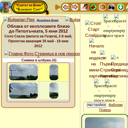
“Сайтът на Божо”
“Божовият Сайт”
Дизайнер Божо
Облака от експлозиите близо
до Петолъчката, 5 юни 2012
Село Скала (вилата на Георги), 2-6 май,
Пролетна ваканция 30 май - 18 юни
2012
Снимки в албума (4):
Файлове
Помощ