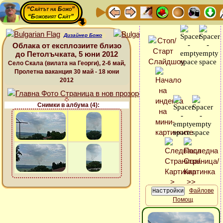
“Сайтът на Божо”
“Божовият Сайт”
Дизайнер Божо
Облака от експлозиите близо
до Петолъчката, 5 юни 2012
Село Скала (вилата на Георги), 2-6 май,
Пролетна ваканция 30 май - 18 юни
2012
Снимки в албума (4):
Файлове
Помощ