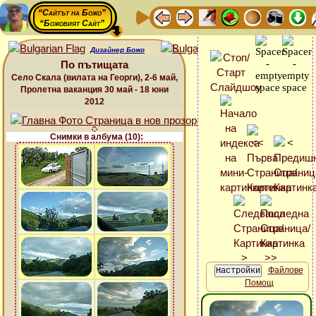
“Сайтът на Божо”
“Божовият Сайт”
Дизайнер Божо
По пътищата
Село Скала (вилата на Георги), 2-6 май,
Пролетна ваканция 30 май - 18 юни
2012
Снимки в албума (10):
Файлове
Помощ