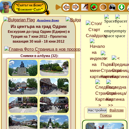
“Сайтът на Божо”
“Божовият Сайт”
Дизайнер Божо
Из центъра на град Одрин
Екскурзия до град Одрин (Едирне) в
Турция на 7 юни 2012 - Пролетна
ваканция 30 май - 18 юни 2012
Снимки в албума (32):
Файлове
Помощ