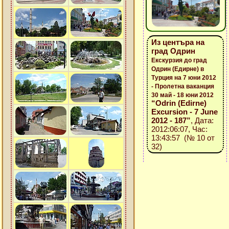
Из центъра на
град Одрин
Екскурзия до град
Одрин (Едирне) в
Турция на 7 юни 2012
- Пролетна ваканция
30 май - 18 юни 2012
“Odrin (Edirne)
Excursion - 7 June
2012 - 187”
, Дата:
2012:06:07, Час:
13:43:57 (№ 10 от
32)