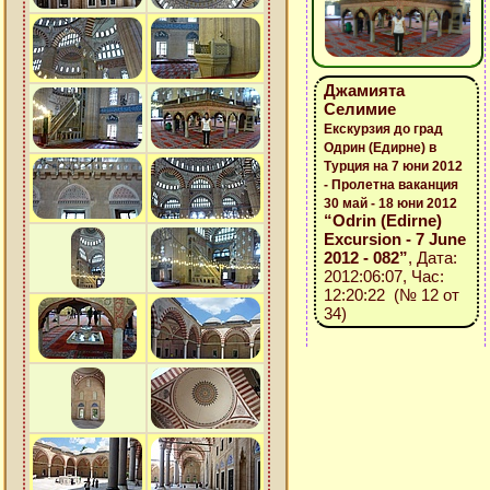
Джамията
Селимие
Екскурзия до град
Одрин (Едирне) в
Турция на 7 юни 2012
- Пролетна ваканция
30 май - 18 юни 2012
“Odrin (Edirne)
Excursion - 7 June
2012 - 082”
, Дата:
2012:06:07, Час:
12:20:22 (№ 12 от
34)