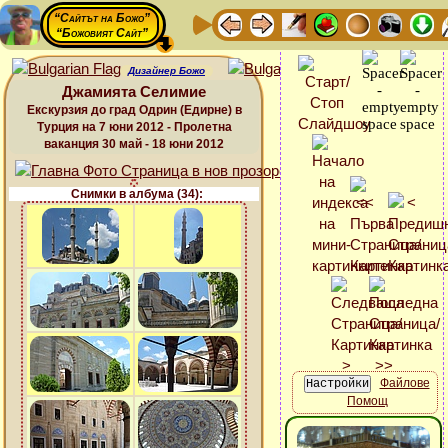
“Сайтът на Божо”
“Божовият Сайт”
Дизайнер Божо
Джамията Селимие
Екскурзия до град Одрин (Едирне) в
Турция на 7 юни 2012 - Пролетна
ваканция 30 май - 18 юни 2012
Снимки в албума (34):
Файлове
Помощ