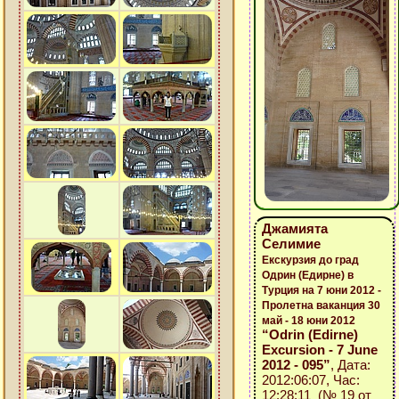
Джамията
Селимие
Екскурзия до град
Одрин (Едирне) в
Турция на 7 юни 2012 -
Пролетна ваканция 30
май - 18 юни 2012
“Odrin (Edirne)
Excursion - 7 June
2012 - 095”
, Дата:
2012:06:07, Час:
12:28:11 (№ 19 от