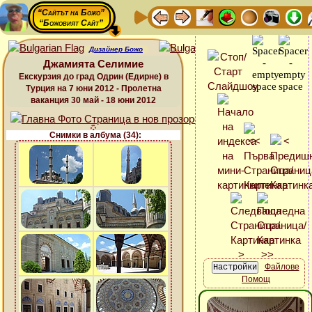
“Сайтът на Божо”
“Божовият Сайт”
Дизайнер Божо
Джамията Селимие
Екскурзия до град Одрин (Едирне) в
Турция на 7 юни 2012 - Пролетна
ваканция 30 май - 18 юни 2012
Снимки в албума (34):
Файлове
Помощ