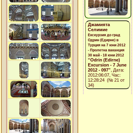
Джамията
Селимие
Екскурзия до град
Одрин (Едирне) в
Турция на 7 юни 2012
- Пролетна ваканция
30 май - 18 юни 2012
“Odrin (Edirne)
Excursion - 7 June
2012 - 097”
, Дата:
2012:06:07, Час:
12:28:24 (№ 21 от
34)