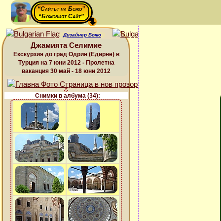
“Сайтът на Божо”
“Божовият Сайт”
Дизайнер Божо
Джамията Селимие
Екскурзия до град Одрин (Едирне) в
Турция на 7 юни 2012 - Пролетна
ваканция 30 май - 18 юни 2012
Снимки в албума (34):