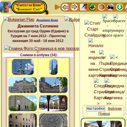
“Сайтът на Божо”
“Божовият Сайт”
Дизайнер Божо
Джамията Селимие
Екскурзия до град Одрин (Едирне) в
Турция на 7 юни 2012 - Пролетна
ваканция 30 май - 18 юни 2012
Снимки в албума (34):
Файлове
Помощ