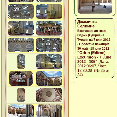
Джамията
Селимие
Екскурзия до град
Одрин (Едирне) в
Турция на 7 юни 2012
- Пролетна ваканция
30 май - 18 юни 2012
“Odrin (Edirne)
Excursion - 7 June
2012 - 105”
, Дата:
2012:06:07, Час:
12:30:09 (№ 25 от
34)