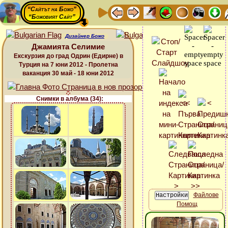
“Сайтът на Божо”
“Божовият Сайт”
Дизайнер Божо
Джамията Селимие
Екскурзия до град Одрин (Едирне) в
Турция на 7 юни 2012 - Пролетна
ваканция 30 май - 18 юни 2012
Снимки в албума (34):
Файлове
Помощ