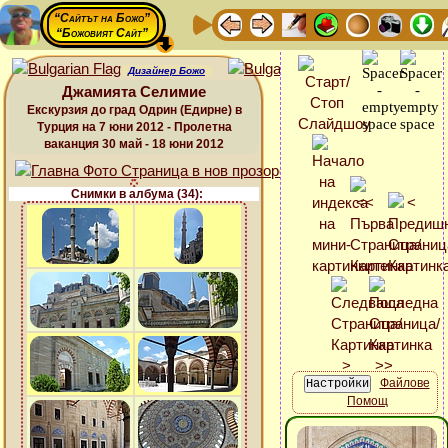
“Сайтът на Божо”
“Божовият Сайт”
Дизайнер Божо
Джамията Селимие
Екскурзия до град Одрин (Едирне) в
Турция на 7 юни 2012 - Пролетна
ваканция 30 май - 18 юни 2012
Снимки в албума (34):
Файлове
Помощ