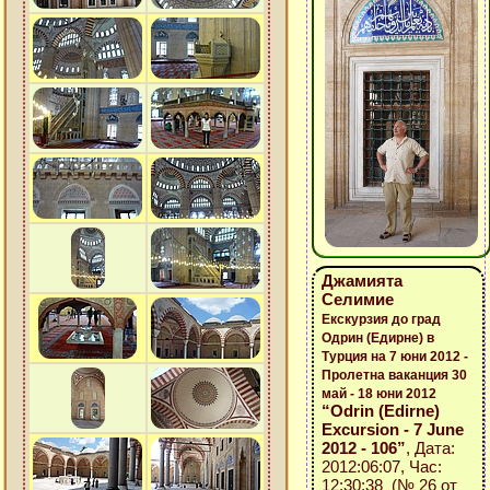
Джамията
Селимие
Екскурзия до град
Одрин (Едирне) в
Турция на 7 юни 2012 -
Пролетна ваканция 30
май - 18 юни 2012
“Odrin (Edirne)
Excursion - 7 June
2012 - 106”
, Дата:
2012:06:07, Час:
12:30:38 (№ 26 от