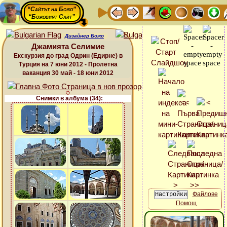
“Сайтът на Божо”
“Божовият Сайт”
Дизайнер Божо
Джамията Селимие
Екскурзия до град Одрин (Едирне) в
Турция на 7 юни 2012 - Пролетна
ваканция 30 май - 18 юни 2012
Снимки в албума (34):
Файлове
Помощ