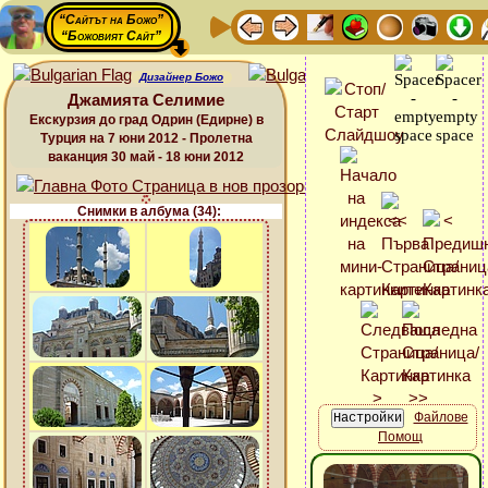
“Сайтът на Божо”
“Божовият Сайт”
Дизайнер Божо
Джамията Селимие
Екскурзия до град Одрин (Едирне) в
Турция на 7 юни 2012 - Пролетна
ваканция 30 май - 18 юни 2012
Снимки в албума (34):
Файлове
Помощ