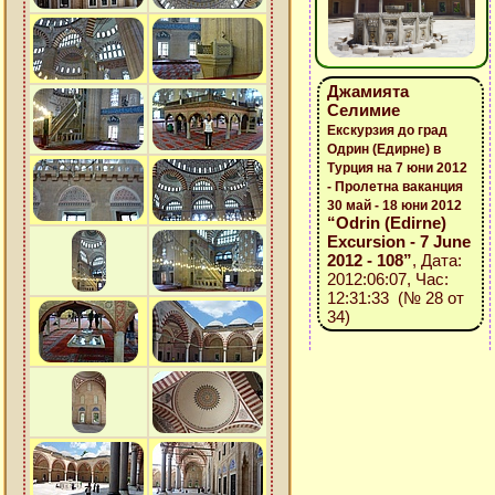
Джамията
Селимие
Екскурзия до град
Одрин (Едирне) в
Турция на 7 юни 2012
- Пролетна ваканция
30 май - 18 юни 2012
“Odrin (Edirne)
Excursion - 7 June
2012 - 108”
, Дата:
2012:06:07, Час:
12:31:33 (№ 28 от
34)