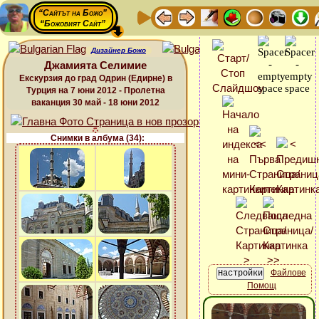
“Сайтът на Божо”
“Божовият Сайт”
Дизайнер Божо
Джамията Селимие
Екскурзия до град Одрин (Едирне) в
Турция на 7 юни 2012 - Пролетна
ваканция 30 май - 18 юни 2012
Снимки в албума (34):
Файлове
Помощ