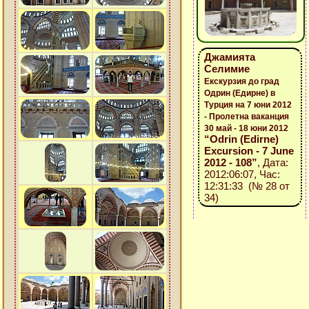
Джамията
Селимие
Екскурзия до град
Одрин (Едирне) в
Турция на 7 юни 2012
- Пролетна ваканция
30 май - 18 юни 2012
“Odrin (Edirne)
Excursion - 7 June
2012 - 108”
, Дата:
2012:06:07, Час:
12:31:33 (№ 28 от
34)