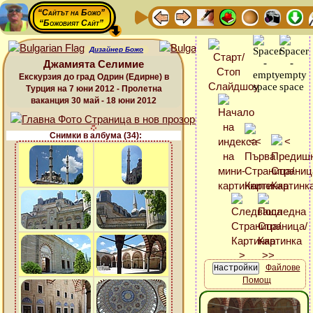
“Сайтът на Божо”
“Божовият Сайт”
Дизайнер Божо
Джамията Селимие
Екскурзия до град Одрин (Едирне) в
Турция на 7 юни 2012 - Пролетна
ваканция 30 май - 18 юни 2012
Снимки в албума (34):
Файлове
Помощ