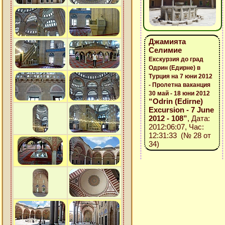
Джамията
Селимие
Екскурзия до град
Одрин (Едирне) в
Турция на 7 юни 2012
- Пролетна ваканция
30 май - 18 юни 2012
“Odrin (Edirne)
Excursion - 7 June
2012 - 108”
, Дата:
2012:06:07, Час:
12:31:33 (№ 28 от
34)