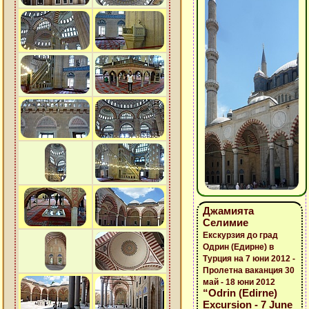
Джамията
Селимие
Екскурзия до град
Одрин (Едирне) в
Турция на 7 юни 2012 -
Пролетна ваканция 30
май - 18 юни 2012
“Odrin (Edirne)
Excursion - 7 June