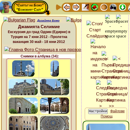
“Сайтът на Божо”
“Божовият Сайт”
Дизайнер Божо
Джамията Селимие
Екскурзия до град Одрин (Едирне) в
Турция на 7 юни 2012 - Пролетна
ваканция 30 май - 18 юни 2012
Снимки в албума (34):
Файлове
Помощ