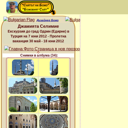
“Сайтът на Божо”
“Божовият Сайт”
Дизайнер Божо
Джамията Селимие
Екскурзия до град Одрин (Едирне) в
Турция на 7 юни 2012 - Пролетна
ваканция 30 май - 18 юни 2012
Снимки в албума (34):