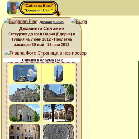
“Сайтът на Божо”
“Божовият Сайт”
Дизайнер Божо
Джамията Селимие
Екскурзия до град Одрин (Едирне) в
Турция на 7 юни 2012 - Пролетна
ваканция 30 май - 18 юни 2012
Снимки в албума (34):