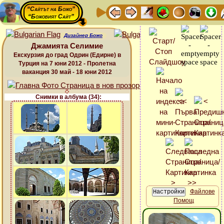
“Сайтът на Божо”
“Божовият Сайт”
Дизайнер Божо
Джамията Селимие
Екскурзия до град Одрин (Едирне) в
Турция на 7 юни 2012 - Пролетна
ваканция 30 май - 18 юни 2012
Снимки в албума (34):
Файлове
Помощ