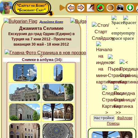
“Сайтът на Божо”
“Божовият Сайт”
Дизайнер Божо
Джамията Селимие
Екскурзия до град Одрин (Едирне) в
Турция на 7 юни 2012 - Пролетна
ваканция 30 май - 18 юни 2012
Снимки в албума (34):
Файлове
Помощ