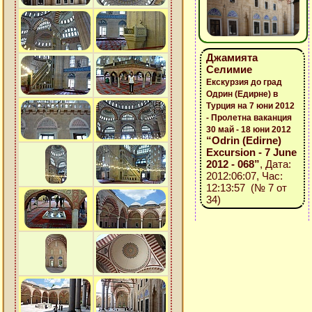
Джамията
Селимие
Екскурзия до град
Одрин (Едирне) в
Турция на 7 юни 2012
- Пролетна ваканция
30 май - 18 юни 2012
“Odrin (Edirne)
Excursion - 7 June
2012 - 068”
, Дата:
2012:06:07, Час:
12:13:57 (№ 7 от
34)