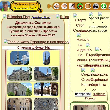
“Сайтът на Божо”
“Божовият Сайт”
Дизайнер Божо
Джамията Селимие
Екскурзия до град Одрин (Едирне) в
Турция на 7 юни 2012 - Пролетна
ваканция 30 май - 18 юни 2012
Снимки в албума (34):
Файлове
Помощ