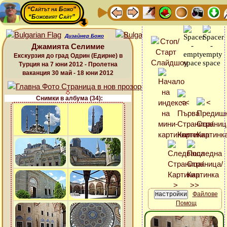
“Сайтът на Божо”
“Божовият Сайт”
Дизайнер Божо
Джамията Селимие
Екскурзия до град Одрин (Едирне) в
Турция на 7 юни 2012 - Пролетна
ваканция 30 май - 18 юни 2012
Снимки в албума (34):
Файлове
Помощ