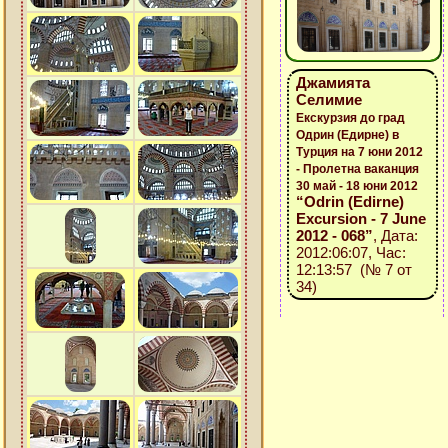
Джамията
Селимие
Екскурзия до град
Одрин (Едирне) в
Турция на 7 юни 2012
- Пролетна ваканция
30 май - 18 юни 2012
“Odrin (Edirne)
Excursion - 7 June
2012 - 068”
, Дата:
2012:06:07, Час:
12:13:57 (№ 7 от
34)