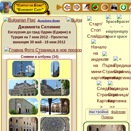
“Сайтът на Божо”
“Божовият Сайт”
Дизайнер Божо
Джамията Селимие
Екскурзия до град Одрин (Едирне) в
Турция на 7 юни 2012 - Пролетна
ваканция 30 май - 18 юни 2012
Снимки в албума (34):
Файлове
Помощ