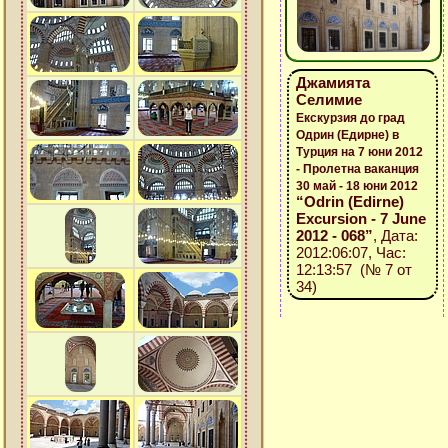
Джамията
Селимие
Екскурзия до град
Одрин (Едирне) в
Турция на 7 юни 2012
- Пролетна ваканция
30 май - 18 юни 2012
“Odrin (Edirne)
Excursion - 7 June
2012 - 068”
, Дата:
2012:06:07, Час:
12:13:57 (№ 7 от
34)