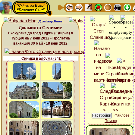
“Сайтът на Божо”
“Божовият Сайт”
Дизайнер Божо
Джамията Селимие
Екскурзия до град Одрин (Едирне) в
Турция на 7 юни 2012 - Пролетна
ваканция 30 май - 18 юни 2012
Снимки в албума (34):
Файлове
Помощ