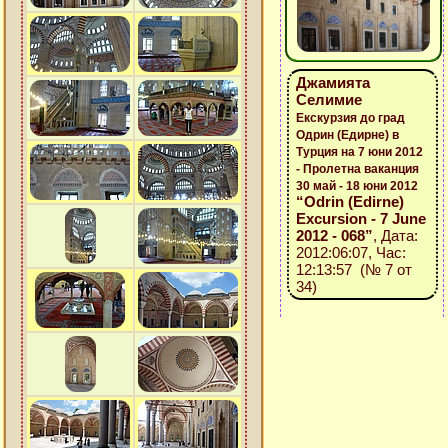
Джамията
Селимие
Екскурзия до град
Одрин (Едирне) в
Турция на 7 юни 2012
- Пролетна ваканция
30 май - 18 юни 2012
“Odrin (Edirne)
Excursion - 7 June
2012 - 068”
, Дата:
2012:06:07, Час:
12:13:57 (№ 7 от
34)