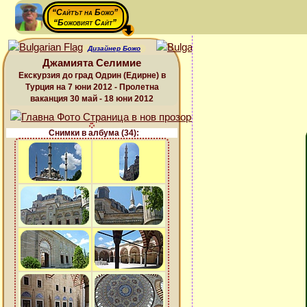
“Сайтът на Божо”
“Божовият Сайт”
Дизайнер Божо
Джамията Селимие
Екскурзия до град Одрин (Едирне) в
Турция на 7 юни 2012 - Пролетна
ваканция 30 май - 18 юни 2012
Снимки в албума (34):