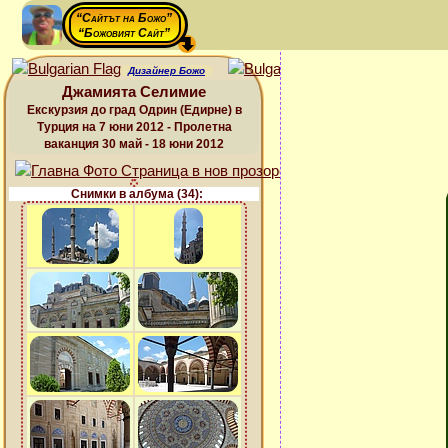
“Сайтът на Божо”
“Божовият Сайт”
Дизайнер Божо
Джамията Селимие
Екскурзия до град Одрин (Едирне) в
Турция на 7 юни 2012 - Пролетна
ваканция 30 май - 18 юни 2012
Снимки в албума (34):