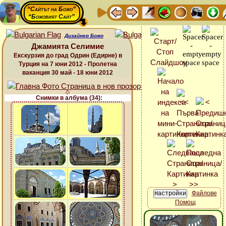
“Сайтът на Божо”
“Божовият Сайт”
Дизайнер Божо
Джамията Селимие
Екскурзия до град Одрин (Едирне) в
Турция на 7 юни 2012 - Пролетна
ваканция 30 май - 18 юни 2012
Снимки в албума (34):
Файлове
Помощ