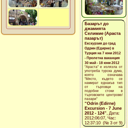
Базарът до
джамията
Селимие (Араста
пазарът)
Екскурзия до град
Одрин (Едирне) в
Турция на 7 юни 2012
- Пролетна ваканция
30 май - 18 юни 2012
"Араста" е излязла от
употреба турска дума,
която означава
"Място, където се
намират еднакъв тип
от търговци на
подобни стоки в
търговските центрове/
пазари"
“Odrin (Edirne)
Excursion - 7 June
2012 - 124”
, Дата:
2012:06:07, Час:
12:37:10 (№ 3 от 9)