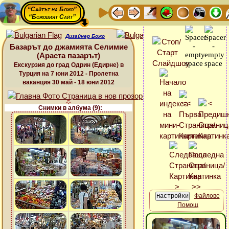
“Сайтът на Божо”
“Божовият Сайт”
Дизайнер Божо
Базарът до джамията Селимие
(Араста пазарът)
Екскурзия до град Одрин (Едирне) в
Турция на 7 юни 2012 - Пролетна
ваканция 30 май - 18 юни 2012
Снимки в албума (9):
Файлове
Помощ