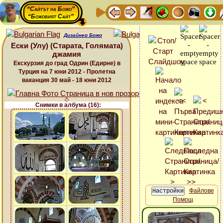
“Сайтът на Божо”
“Божовият Сайт”
Дизайнер Божо
Ески (Улу) (Старата, Голямата)
джамия
Екскурзия до град Одрин (Едирне) в
Турция на 7 юни 2012 - Пролетна
ваканция 30 май - 18 юни 2012
Снимки в албума (16):
Файлове
Помощ