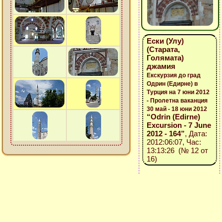
Ески (Улу)
(Старата,
Голямата)
джамия
Екскурзия до град
Одрин (Едирне) в
Турция на 7 юни 2012
- Пролетна ваканция
30 май - 18 юни 2012
“Odrin (Edirne)
Excursion - 7 June
2012 - 164”
, Дата:
2012:06:07, Час:
13:13:26 (№ 12 от
16)