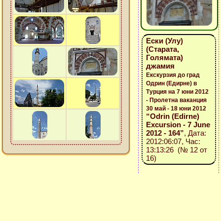
Ески (Улу)
(Старата,
Голямата)
джамия
Екскурзия до град
Одрин (Едирне) в
Турция на 7 юни 2012
- Пролетна ваканция
30 май - 18 юни 2012
“Odrin (Edirne)
Excursion - 7 June
2012 - 164”
, Дата:
2012:06:07, Час:
13:13:26 (№ 12 от
16)