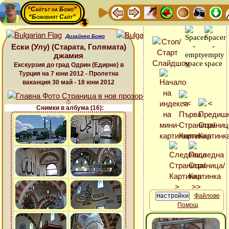
“Сайтът на Божо”
“Божовият Сайт”
Дизайнер Божо
Ески (Улу) (Старата, Голямата)
джамия
Екскурзия до град Одрин (Едирне) в
Турция на 7 юни 2012 - Пролетна
ваканция 30 май - 18 юни 2012
Снимки в албума (16):
Файлове
Помощ