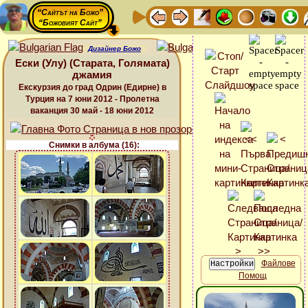
“Сайтът на Божо”
“Божовият Сайт”
Дизайнер Божо
Ески (Улу) (Старата, Голямата)
джамия
Екскурзия до град Одрин (Едирне) в
Турция на 7 юни 2012 - Пролетна
ваканция 30 май - 18 юни 2012
Снимки в албума (16):
Файлове
Помощ