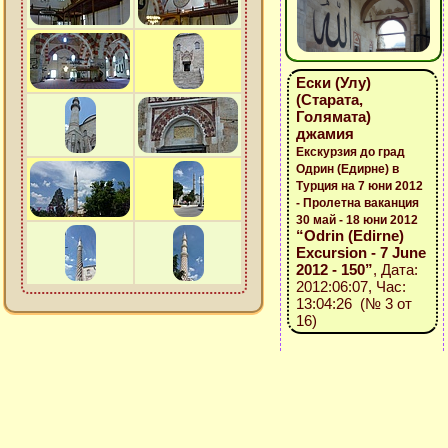
Ески (Улу)
(Старата,
Голямата)
джамия
Екскурзия до град
Одрин (Едирне) в
Турция на 7 юни 2012
- Пролетна ваканция
30 май - 18 юни 2012
“Odrin (Edirne)
Excursion - 7 June
2012 - 150”
, Дата:
2012:06:07, Час:
13:04:26 (№ 3 от
16)