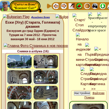
“Сайтът на Божо”
“Божовият Сайт”
Дизайнер Божо
Ески (Улу) (Старата, Голямата)
джамия
Екскурзия до град Одрин (Едирне) в
Турция на 7 юни 2012 - Пролетна
ваканция 30 май - 18 юни 2012
Снимки в албума (16):
Файлове
Помощ