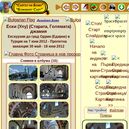
“Сайтът на Божо”
“Божовият Сайт”
Дизайнер Божо
Ески (Улу) (Старата, Голямата)
джамия
Екскурзия до град Одрин (Едирне) в
Турция на 7 юни 2012 - Пролетна
ваканция 30 май - 18 юни 2012
Снимки в албума (16):
Файлове
Помощ