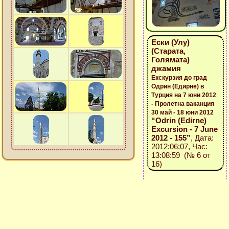
Ески (Улу)
(Старата,
Голямата)
джамия
Екскурзия до град
Одрин (Едирне) в
Турция на 7 юни 2012
- Пролетна ваканция
30 май - 18 юни 2012
“Odrin (Edirne)
Excursion - 7 June
2012 - 155”
, Дата:
2012:06:07, Час:
13:08:59 (№ 6 от
16)