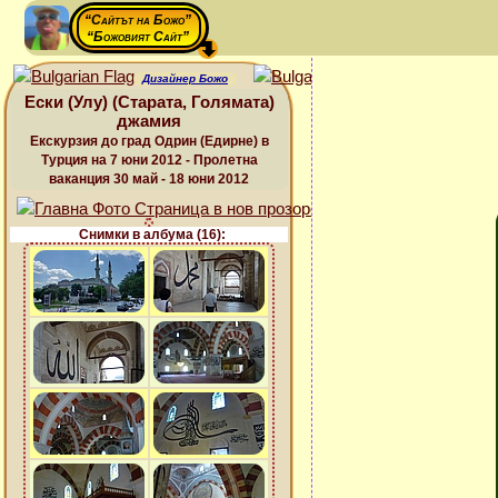
“Сайтът на Божо”
“Божовият Сайт”
Дизайнер Божо
Ески (Улу) (Старата, Голямата)
джамия
Екскурзия до град Одрин (Едирне) в
Турция на 7 юни 2012 - Пролетна
ваканция 30 май - 18 юни 2012
Снимки в албума (16):