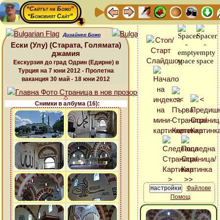
“Сайтът на Божо”
“Божовият Сайт”
Дизайнер Божо
Ески (Улу) (Старата, Голямата)
джамия
Екскурзия до град Одрин (Едирне) в
Турция на 7 юни 2012 - Пролетна
ваканция 30 май - 18 юни 2012
Снимки в албума (16):
Файлове
Помощ