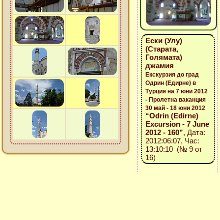
Ески (Улу)
(Старата,
Голямата)
джамия
Екскурзия до град
Одрин (Едирне) в
Турция на 7 юни 2012
- Пролетна ваканция
30 май - 18 юни 2012
“Odrin (Edirne)
Excursion - 7 June
2012 - 160”
, Дата:
2012:06:07, Час:
13:10:10 (№ 9 от
16)