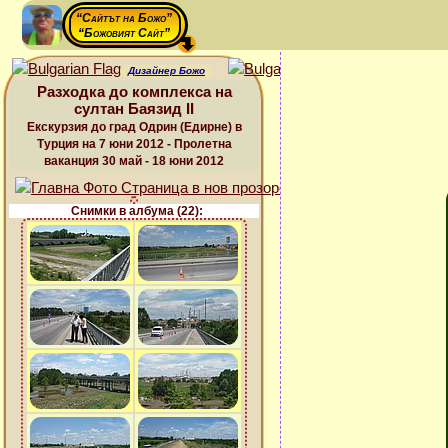
“Сайтът на Божо”
“Божовият Сайт”
Дизайнер Божо
Разходка до комплекса на
султан Баязид ІІ
Екскурзия до град Одрин (Едирне) в
Турция на 7 юни 2012 - Пролетна
ваканция 30 май - 18 юни 2012
Снимки в албума (22):