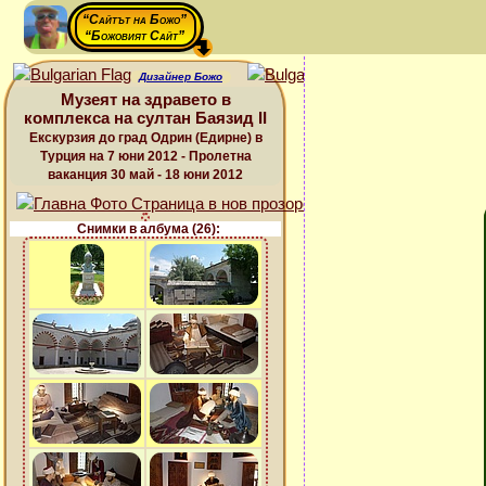
“Сайтът на Божо”
“Божовият Сайт”
Дизайнер Божо
Музеят на здравето в
комплекса на султан Баязид ІІ
Екскурзия до град Одрин (Едирне) в
Турция на 7 юни 2012 - Пролетна
ваканция 30 май - 18 юни 2012
Снимки в албума (26):