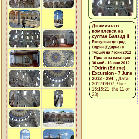
Джамията в
комплекса на
султан Баязид ІІ
Екскурзия до град
Одрин (Едирне) в
Турция на 7 юни 2012
- Пролетна ваканция
30 май - 18 юни 2012
“Odrin (Edirne)
Excursion - 7 June
2012 - 294”
, Дата:
2012:06:07, Час:
15:15:21 (№ 11 от
23)