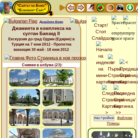
“Сайтът на Божо”
“Божовият Сайт”
Дизайнер Божо
Джамията в комплекса на
султан Баязид ІІ
Екскурзия до град Одрин (Едирне) в
Турция на 7 юни 2012 - Пролетна
ваканция 30 май - 18 юни 2012
Снимки в албума (23):
Файлове
Помощ