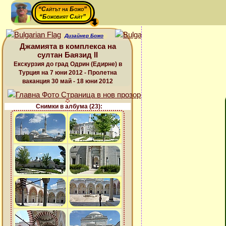
“Сайтът на Божо”
“Божовият Сайт”
Дизайнер Божо
Джамията в комплекса на
султан Баязид ІІ
Екскурзия до град Одрин (Едирне) в
Турция на 7 юни 2012 - Пролетна
ваканция 30 май - 18 юни 2012
Снимки в албума (23):