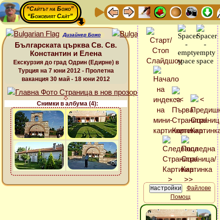
“Сайтът на Божо”
“Божовият Сайт”
Дизайнер Божо
Българската църква Св. Св.
Константин и Елена
Екскурзия до град Одрин (Едирне) в
Турция на 7 юни 2012 - Пролетна
ваканция 30 май - 18 юни 2012
Снимки в албума (4):
Файлове
Помощ