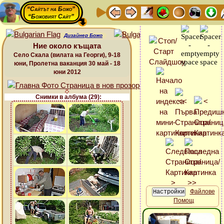
“Сайтът на Божо”
“Божовият Сайт”
Дизайнер Божо
Ние около къщата
Село Скала (вилата на Георги), 9-18
юни, Пролетна ваканция 30 май - 18
юни 2012
Снимки в албума (29):
Файлове
Помощ