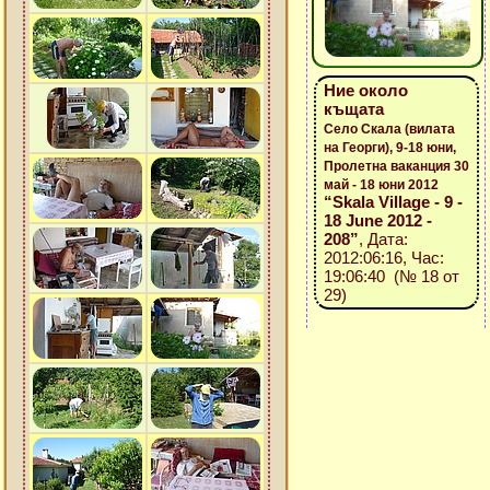
Ние около
къщата
Село Скала (вилата
на Георги), 9-18 юни,
Пролетна ваканция 30
май - 18 юни 2012
“Skala Village - 9 -
18 June 2012 -
208”
, Дата:
2012:06:16, Час:
19:06:40 (№ 18 от
29)